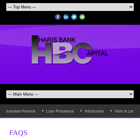
Business Finance
Loan Procedure
Introducers
Farm & Land Fi
FAQS